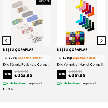
Tükendi
⭐️
Bu ürünü
340 kişi
favoriledi!
⭐️
Bu ürünü
304 kişi
favoriledi!
NEŞELİ ÇORAPLAR
NEŞELİ ÇORAPLAR
🛒
29 kişi
sepetine ekledi!
🛒
50 kişi
sepetine ekledi!
✅
Bugün
31 adet
satıldı
✅
Bugün
18 adet
satıldı
10'lu Sürpriz Patik Kutu Çorap Set
10'lu Yemekler Nakışlı Çorap Set
₺ 249.00
₺ 890.00
%
10
%
10
₺ 224.00
₺ 801.00
Hızlı teslimat
yapılıyor!
Hızlı teslimat
yapılıyor!
1 BEDEN