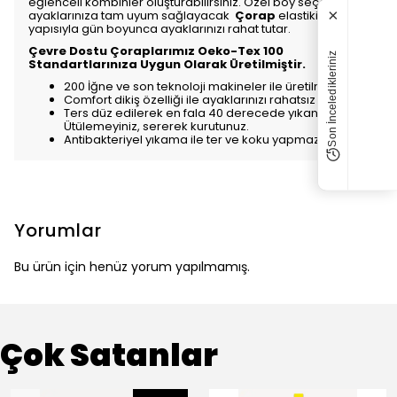
eğlenceli kombinler oluşturabilirsiniz. Özel boy seçeneği ile
×
ayaklarınıza tam uyum sağlayacak
Çorap
elastiki
yapısıyla gün boyunca ayaklarınızı rahat tutar.
Çevre Dostu Çoraplarımız Oeko-Tex 100
Son İnceledikleriniz
Standartlarınıza Uygun Olarak Üretilmiştir.
200 İğne ve son teknoloji makineler ile üretilmiştir.
Comfort dikiş özelliği ile ayaklarınızı rahatsız etmez.
Ters düz edilerek en fala 40 derecede yıkanabilir.
Ütülemeyiniz, sererek kurutunuz.
Antibakteriyel yıkama ile ter ve koku yapmaz.
Yorumlar
Bu ürün için henüz yorum yapılmamış.
Çok Satanlar