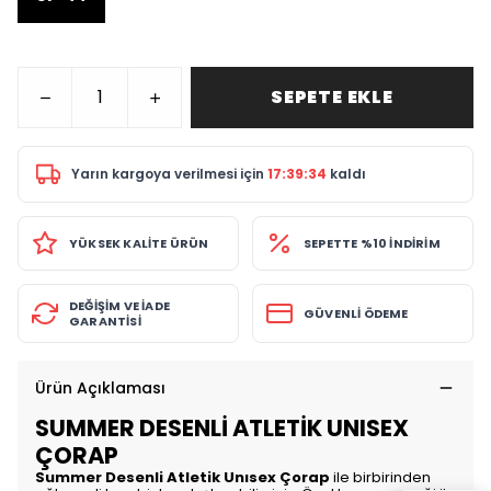
SEPETE EKLE
Yarın
kargoya verilmesi için
17:39:34
kaldı
YÜKSEK KALİTE ÜRÜN
SEPETTE %10 İNDİRİM
DEĞİŞİM VE İADE
GÜVENLİ ÖDEME
GARANTİSİ
Ürün Açıklaması
SUMMER DESENLİ ATLETİK UNISEX
ÇORAP
Summer Desenli Atletik Unısex Çorap
ile birbirinden