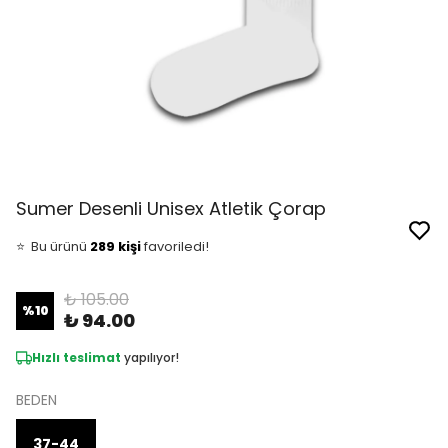
👀
Şu an
10 kişi
inceliyor!
Sumer Desenli Unisex Atletik Çorap
⭐️
Bu ürünü
289 kişi
favoriledi!
🛒
30 kişi
sepetine ekledi!
✅
Bugün
16 adet
satıldı
₺ 105.00
%
10
₺ 94.00
Hızlı teslimat
yapılıyor!
BEDEN
37-44