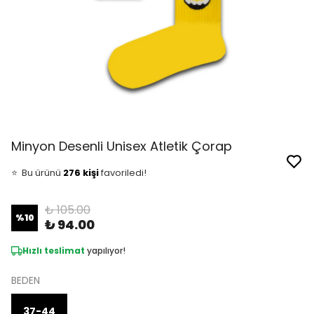
Minyon Desenli Unisex Atletik Çorap
👀
Şu an
10 kişi
inceliyor!
⭐️
Bu ürünü
276 kişi
favoriledi!
🛒
29 kişi
sepetine ekledi!
✅
Bugün
16 adet
satıldı
₺ 105.00
%
10
₺ 94.00
Hızlı teslimat
yapılıyor!
BEDEN
37-44