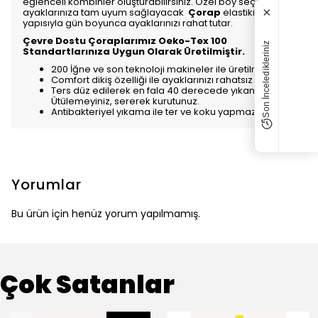
eğlenceli kombinler oluşturabilirsiniz. Özel boy seçeneği ile
×
ayaklarınıza tam uyum sağlayacak
Çorap
elastiki
yapısıyla gün boyunca ayaklarınızı rahat tutar.
Çevre Dostu Çoraplarımız Oeko-Tex 100
Son İnceledikleriniz
Standartlarınıza Uygun Olarak Üretilmiştir.
200 İğne ve son teknoloji makineler ile üretilmiştir.
Comfort dikiş özelliği ile ayaklarınızı rahatsız etmez.
Ters düz edilerek en fala 40 derecede yıkanabilir.
Ütülemeyiniz, sererek kurutunuz.
Antibakteriyel yıkama ile ter ve koku yapmaz.
Yorumlar
Bu ürün için henüz yorum yapılmamış.
Çok Satanlar