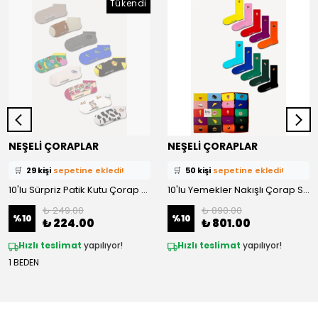
Tükendi
NEŞELİ ÇORAPLAR
NEŞELİ ÇORAPLAR
⭐️
Bu ürünü
340 kişi
favoriledi!
⭐️
Bu ürünü
304 kişi
favoriledi!
🛒
29 kişi
sepetine ekledi!
🛒
50 kişi
sepetine ekledi!
✅
Bugün
31 adet
satıldı
10'lu Sürpriz Patik Kutu Çorap Set
✅
Bugün
18 adet
satıldı
10'lu Yemekler Nakışlı Çorap Set
₺ 249.00
₺ 890.00
%
10
%
10
₺ 224.00
₺ 801.00
Hızlı teslimat
yapılıyor!
Hızlı teslimat
yapılıyor!
1 BEDEN