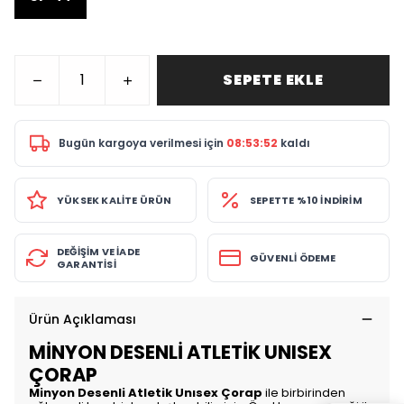
SEPETE EKLE
Bugün
kargoya verilmesi için
08:53:52
kaldı
YÜKSEK KALİTE ÜRÜN
SEPETTE %10 İNDİRİM
DEĞİŞİM VE İADE
GÜVENLİ ÖDEME
GARANTİSİ
Ürün Açıklaması
MİNYON DESENLİ ATLETİK UNISEX
ÇORAP
Minyon Desenli Atletik Unısex Çorap
ile birbirinden