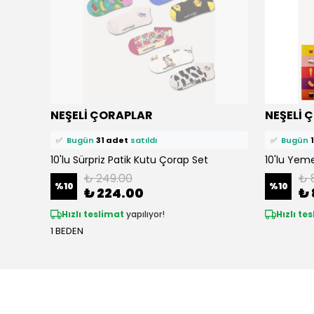
⭐️
Bu ürünü
340 kişi
favoriledi!
⭐️
Bu ürün
NEŞELİ ÇORAPLAR
NEŞELİ 
🛒
29 kişi
sepetine ekledi!
🛒
50 kişi
s
✅
Bugün
31 adet
satıldı
✅
Bugün
10'lu Sürpriz Patik Kutu Çorap Set
10'lu Yeme
₺ 249.00
₺ 
%
10
%
10
₺ 224.00
₺ 
Hızlı teslimat
yapılıyor!
Hızlı te
1 BEDEN