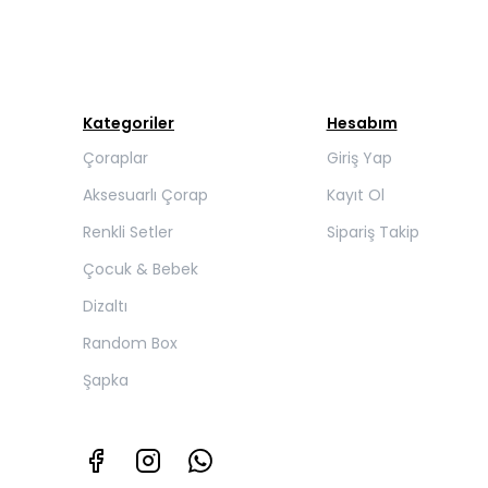
Kategoriler
Hesabım
Çoraplar
Giriş Yap
Aksesuarlı Çorap
Kayıt Ol
Renkli Setler
Sipariş Takip
Çocuk & Bebek
Dizaltı
Random Box
Şapka