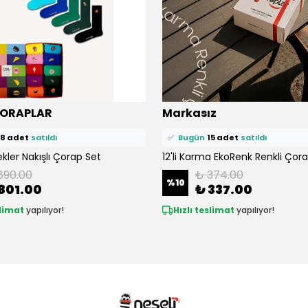
ü
304 kişi
favoriledi!
⭐️
Bu ürünü
305 kişi
favoriledi!
ÇORAPLAR
Markasız
epetine ekledi!
🛒
53 kişi
sepetine ekledi!
18 adet
satıldı
✅
Bugün
15 adet
satıldı
kler Nakışlı Çorap Set
12'li Karma EkoRenk Renkli Çor
890.00
₺ 374.00
%
10
801.00
₺ 337.00
slimat
yapılıyor!
Hızlı teslimat
yapılıyor!