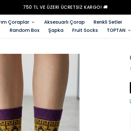
750 TL VE ÜZERI ÜCRETSİZ KARGO! 🚚
rım Çoraplar
Aksesuarlı Çorap
Renkli Setler
Random Box
Şapka
Fruit Socks
TOPTAN