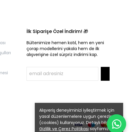
İlk Siparişe Özel İndirim! 🎁
kası
Bültenimize hemen katıl, hem en yeni
çorap modellerini yakala hem de ilk
ulları
alışverişine özel sürpriz indirimi kap.
mesi
Alışveriş deneyiminizi iyileştirmek için
yasal düzenlemelere uygun çerezler
(cookies) kullanıyoruz. Detaylı bilgiye
Gizlilik ve Çerez Politikası
sayfamızdan