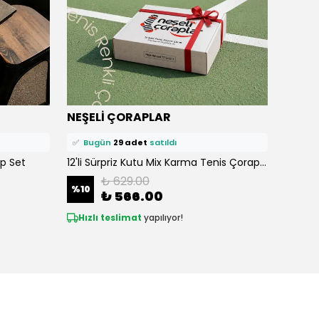
⭐️
Bu ürünü
270 kişi
favoriledi!
⭐️
Bu ü
NEŞELİ ÇORAPLAR
NEŞE
🛒
45 kişi
sepetine ekledi!
🛒
50 k
✅
Bugün
29 adet
satıldı
✅
Bu
ap Set
12'li Sürpriz Kutu Mix Karma Tenis Çorap Set
₺ 629.00
%
10
%
10
₺ 566.00
Hızlı teslimat
yapılıyor!
Hızlı