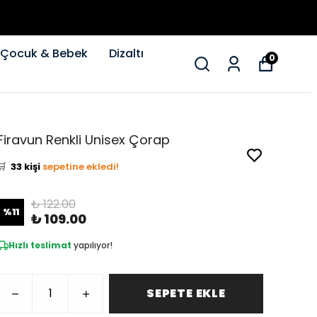
Çocuk & Bebek
Dizaltı
0
👀
Şu an
16 kişi
inceliyor!
Firavun Renkli Unisex Çorap
⭐️
Bu ürünü
456 kişi
favoriledi!
🛒
33 kişi
sepetine ekledi!
✅
Bugün
18 adet
satıldı
₺ 122.00
%
11
₺ 109.00
Hızlı teslimat
yapılıyor!
SEPETE EKLE