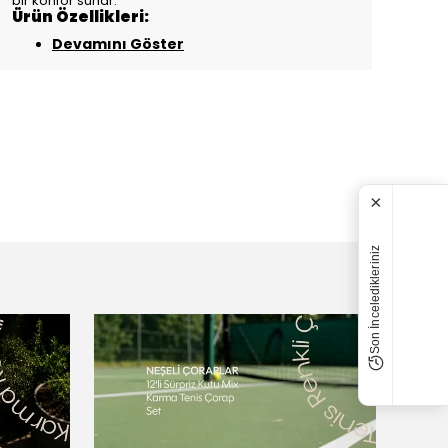
bir konfor sunar.
Ürün Özellikleri:
Devamını Göster
×
Son İnceledikleriniz