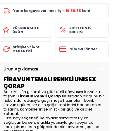
Yarın
kargoya verilmesi için
16:58:34
kaldı
YÜKSEK KALİTE
SEPETTE %10
ÜRÜN
İNDİRİM
DEĞİŞİM VE İADE
GÜVENLİ ÖDEME
GARANTİSİ
Ürün Açıklaması
FİRAVUN TEMALI RENKLİ UNISEX
ÇORAP
Antik Mısır’ın gizemli ve görkemli dünyasını tarzınıza
taşıyın!
Firavun Renkli Çorap
ile sıradan bir günü bir
hükümdar edasıyla geçirmeye hazır olun. İkonik
firavun figürleri ve altın çağın renklerini barındıran bu
tasarım, kombinlerinize mistik bir güç ve asalet
katacak.
Özel boy seçeneği ile ayaklarınıza tam uyum
sağlayan bu seri, elastiki yapısıyla gün boyunca
sanki piramitlerin gölgesinde dinleniyormuşçasına